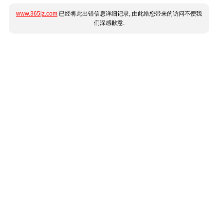
www.365jz.com
已经将此出错信息详细记录, 由此给您带来的访问不便我
们深感歉意.